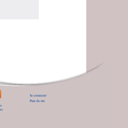
Se connecter
Plan du site
us
es