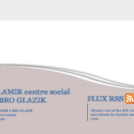
Abonnez-vous au flux RSS vo
AMIR E BRO GLAZIK
serez informé des dernières mis
rue Laennec
à jour
néis