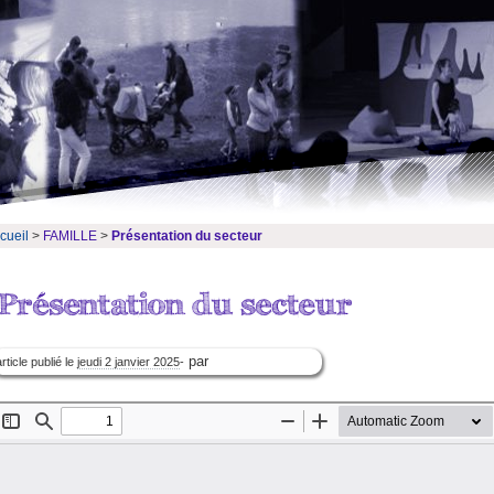
cueil
>
FAMILLE
>
Présentation du secteur
par
article publié le
jeudi 2 janvier 2025
-