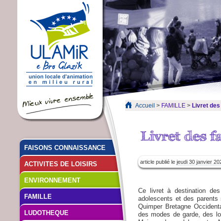
Accueil
>
FAMILLE
>
Livret des
FAISONS CONNAISSANCE
article publié le
jeudi 30 janvier 20
ACTIVITES DE LOISIRS
ENVIRONNEMENT
Ce livret à destination des
FAMILLE
adolescents et des parents 
Quimper Bretagne Occidentale
LUDOTHEQUE
des modes de garde, des loi