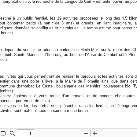
’interprétation « A la recherche de la Langue de Cerf » est enfin ouvert au publ
estiné à un public familial, les 19 activités proposées le long des 4,5 kil
our contenter petits (à partir de 6 ans) et grands, en liant imaginaire, ac
udiques, données scientifiques et historiques. Le temps estimé pour parcourir 
 heures.
e départ du sentier se situe au parking de Meilh-Mor, sur la route des Ch
ombrit, Sainte-Marine et l’Île-Tudy, au bout de l’Anse de Combrit côté Plome
och.
es livrets qui vous permettront de réaliser le parcours et les activités sont 
entier dans une boîte à livre, à la Mairie de Plomelin ainsi que dans ce
ommune (bar-tabac Le Castel, boulangerie des Menhirs, boulangerie bio, Ty 
enhirs) .
ensez également à vous munir d’un crayon, et de bonnes chaussures 
oueuses par temps de pluie).
our vous guider, des cartes sont présentes dans les livrets, un fléchage ver
ctivités sont matérialisées chacune par une borne.