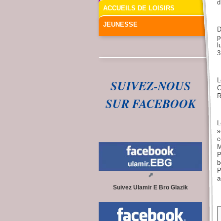
d
ACCUEILS DE LOISIRS
JEUNESSE
D
p
l
3
L
SUIVEZ-NOUS
C
R
SUR FACEBOOK
L
s
c
M
P
b
P
a
Suivez Ulamir E Bro Glazik