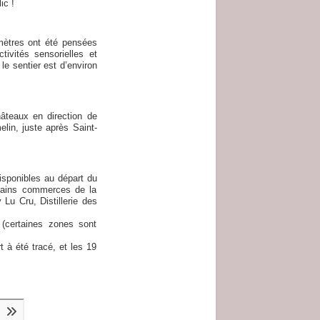
ic !
omètres ont été pensées
tivités sensorielles et
le sentier est d’environ
âteaux en direction de
lin, juste après Saint-
disponibles au départ du
rtains commerces de la
Lu Cru, Distillerie des
(certaines zones sont
t à été tracé, et les 19